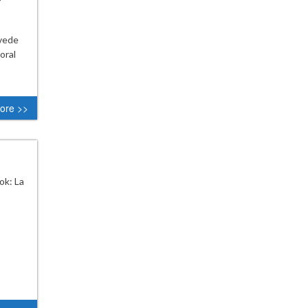
evede
oral
ore >>
k: La