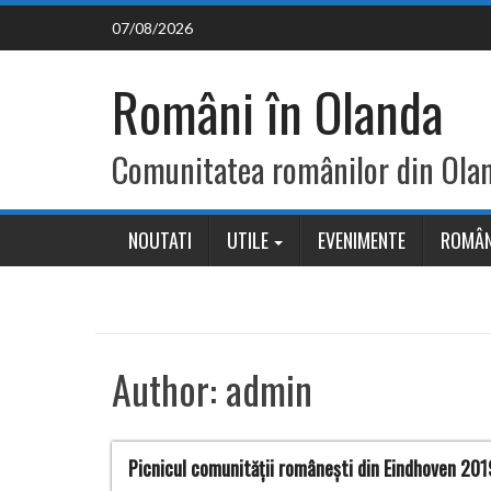
Skip
07/08/2026
to
content
Români în Olanda
Comunitatea românilor din Ola
NOUTATI
UTILE
EVENIMENTE
ROMÂN
Author:
admin
Picnicul comunității românești din Eindhoven 201