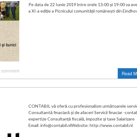
Pe data de 22 Iunie 2019 între orele 13:00 și 19:00 va ave
a XI-a ediție a Picnicului comunității românești din Eindho
 comment
Read M
CONTABIL vă oferă cu profesionalism următoarele servic
Consultantă finaciară și de afaceri Servicii finaciar -contab
expertize Consultanță fiscală, impozite și taxe Salarizare
Email: info@contabil.nlWebsite: http://www.contabil.nl