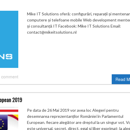
Mike IT Solutions oferă: configurări, reparații și mentena
computere și telefoane mobile Web development mente
și consultanță IT Facebook: Mike IT Solutions Email:
contact@mikeitsolutions.nl
 comment
Read M
uropean 2019
Pe data de 26 Mai 2019 vor avea loc Alegeri pentru
desemnarea reprezentanților României în Parlamentul
European. fiecare alegător are dreptul la un singur vot. V
este universal, secret, direct, egal și liber exprimat; la ale