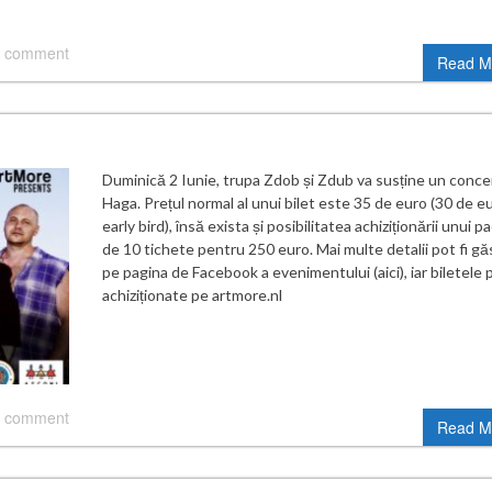
 comment
Read M
Duminică 2 Iunie, trupa Zdob și Zdub va susține un concer
Haga. Prețul normal al unui bilet este 35 de euro (30 de e
early bird), însă exista și posibilitatea achiziționării unui p
de 10 tichete pentru 250 euro. Mai multe detalii pot fi gă
pe pagina de Facebook a evenimentului (aici), iar biletele p
achiziționate pe artmore.nl
 comment
Read M