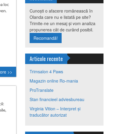
a loc
Cunoști o afacere românească în
ven.
Olanda care nu e listată pe site?
Trimite-ne un mesaj și vom analiza
propunerea cât de curând posibil.
Recomandă!
Articole recente
Trimsalon 4 Paws
ore >>
Magazin online Ro-mania
ProTranslate
Stan financieel adviesbureau
ii:
Virginia Vition – Interpret și
ile,
traducător autorizat