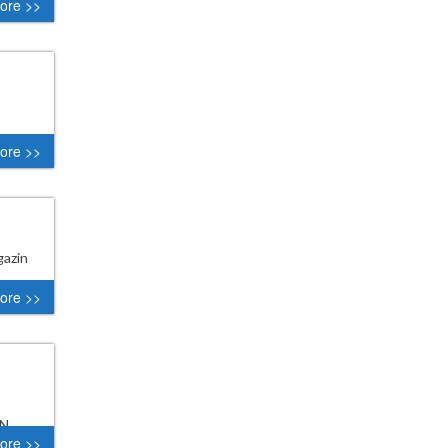
ore >>
ore >>
gazin
ore >>
IN
ore >>