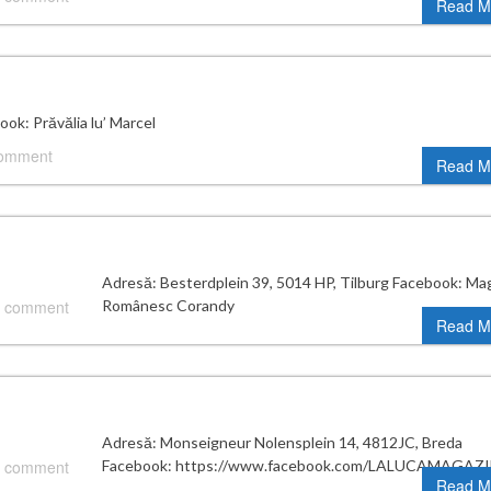
Read M
k: Prăvălia lu’ Marcel
comment
Read M
Adresă: Besterdplein 39, 5014 HP, Tilburg Facebook: Ma
 comment
Românesc Corandy
Read M
Adresă: Monseigneur Nolensplein 14, 4812JC, Breda
 comment
Facebook: https://www.facebook.com/LALUCAMAGAZ
Read M