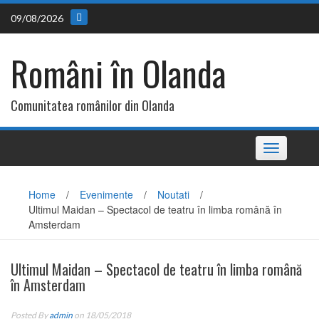
Skip
09/08/2026
to
content
Români în Olanda
Comunitatea românilor din Olanda
Toggle
navigation
Home
/
Evenimente
/
Noutati
/
Ultimul Maidan – Spectacol de teatru în limba română în
Amsterdam
Ultimul Maidan – Spectacol de teatru în limba română
în Amsterdam
Posted By
admin
on 18/05/2018