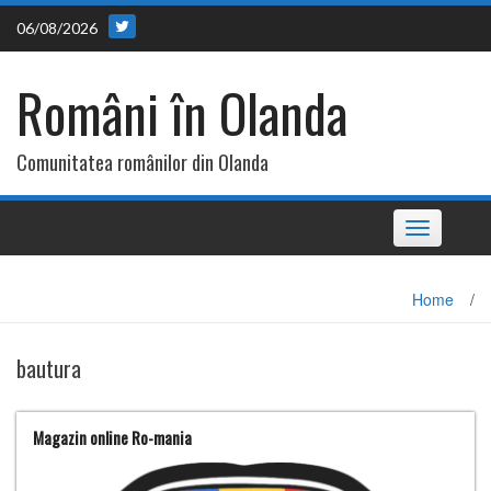
Skip
06/08/2026
to
content
Români în Olanda
Comunitatea românilor din Olanda
Toggle
navigation
Home
/
bautura
Magazin online Ro-mania