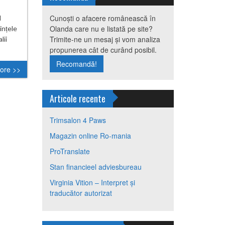
Cunoști o afacere românească în
l
Olanda care nu e listată pe site?
ințele
Trimite-ne un mesaj și vom analiza
lii
propunerea cât de curând posibil.
Recomandă!
ore >>
Articole recente
Trimsalon 4 Paws
Magazin online Ro-mania
ProTranslate
Stan financieel adviesbureau
Virginia Vition – Interpret și
traducător autorizat