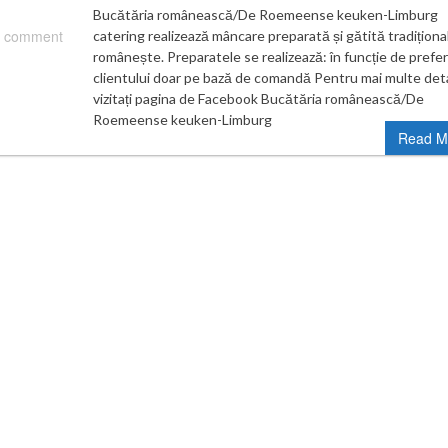
Bucătăria românească/De Roemeense keuken-Limburg
 comment
catering realizează mâncare preparată și gătită tradiționa
românește. Preparatele se realizează: în funcție de prefer
clientului doar pe bază de comandă Pentru mai multe deta
vizitați pagina de Facebook Bucătăria românească/De
Roemeense keuken-Limburg
Read M