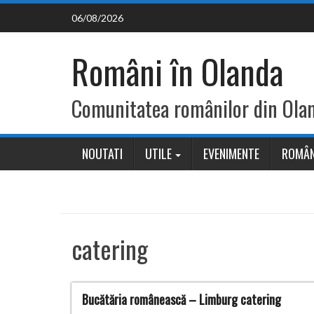
Skip
06/08/2026
to
content
Români în Olanda
Comunitatea românilor din Ola
NOUTATI
UTILE
EVENIMENTE
ROMÂN
catering
Bucătăria românească – Limburg catering