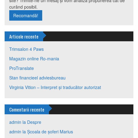
site? Trimite-ne un mesaj și vom analiza propunerea cât de
curând posibil.
Recomandă!
Articole recente
Trimsalon 4 Paws
Magazin online Ro-mania
ProTranslate
Stan financieel adviesbureau
Virginia Vition – Interpret și traducător autorizat
Comentarii recente
admin
la
Despre
admin
la
Școala de șoferi Marius