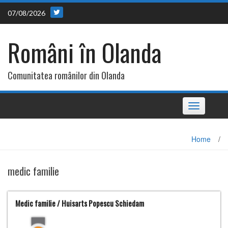
Skip
07/08/2026
to
content
Români în Olanda
Comunitatea românilor din Olanda
Toggle
navigation
Home
/
medic familie
Medic familie / Huisarts Popescu Schiedam