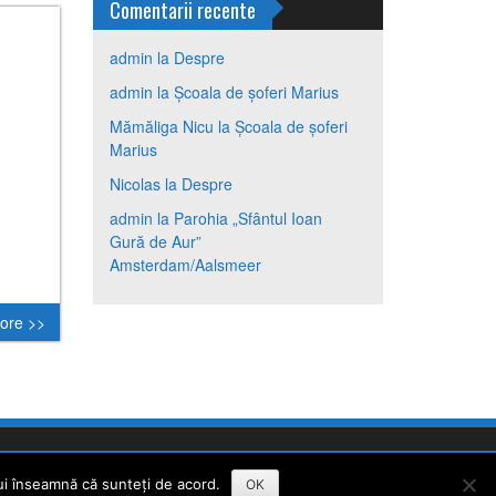
Comentarii recente
admin
la
Despre
admin
la
Școala de șoferi Marius
Mămăliga Nicu
la
Școala de șoferi
Marius
Nicolas
la
Despre
admin
la
Parohia „Sfântul Ioan
Gură de Aur”
Amsterdam/Aalsmeer
ore >>
ui înseamnă că sunteți de acord.
OK