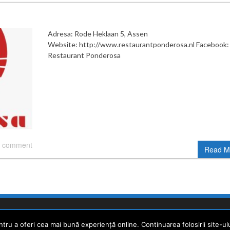
Adresa: Rode Heklaan 5, Assen
Website: http://www.restaurantponderosa.nl Facebook:
Restaurant Ponderosa
 comment
Read M
ru a oferi cea mai bună experiență online. Continuarea folosirii site-ul