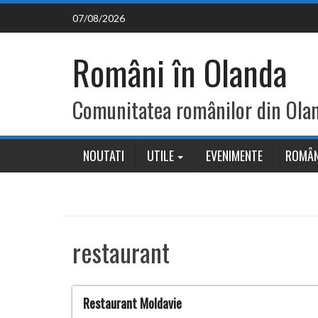
Skip
07/08/2026
to
content
Români în Olanda
Comunitatea românilor din Ola
NOUTATI
UTILE
EVENIMENTE
ROMÂN
restaurant
Restaurant Moldavie