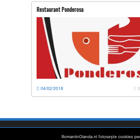
Restaurant Ponderosa
04/02/2018
0
© Români în Olanda
RomaniinOlanda.nl folosește cookies pent