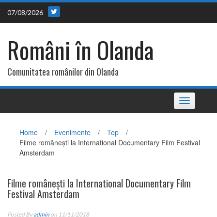
Skip
07/08/2026
to
content
Români în Olanda
Comunitatea românilor din Olanda
Toggle
navigation
Home
/
Evenimente
/
Top
/
Filme românești la International Documentary Film Festival
Amsterdam
Filme românești la International Documentary Film
Festival Amsterdam
Posted By
admin
on 11/11/2018