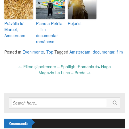
Prăvălia lu’
Planeta Petrila
Rojurist
Marcel,
– film
Amsterdam
documentar
românesc
Posted in
Evenimente
,
Top
Tagged
Amsterdam
,
documentar
,
film
Post
←
Filme și petrecere – Spotlight:Romania #4 Haga
navigation
Magazin La Luca – Breda
→
Recomandă