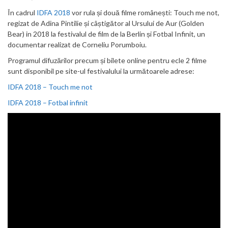
În cadrul
IDFA 2018
vor rula și două filme românești: Touch me not,
regizat de Adina Pintilie și câștigător al Ursului de Aur (Golden
Bear) in 2018 la festivalul de film de la Berlin și Fotbal Infinit, un
documentar realizat de Corneliu Porumboiu.
Programul difuzărilor precum și bilete online pentru ecle 2 filme
sunt disponibil pe site-ul festivalului la următoarele adrese:
IDFA 2018 – Touch me not
IDFA 2018 – Fotbal infinit