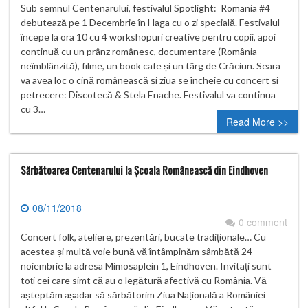
Sub semnul Centenarului, festivalul Spotlight: Romania #4
debutează pe 1 Decembrie în Haga cu o zi specială. Festivalul
începe la ora 10 cu 4 workshopuri creative pentru copii, apoi
continuă cu un prânz românesc, documentare (România
neîmblânzită), filme, un book cafe și un târg de Crăciun. Seara
va avea loc o cină românească și ziua se încheie cu concert și
petrecere: Discotecă & Stela Enache. Festivalul va continua
cu 3…
Read More >>
Sărbătoarea Centenarului la Școala Românească din Eindhoven
08/11/2018
0 comment
Concert folk, ateliere, prezentări, bucate tradiționale… Cu
acestea și multă voie bună vă întâmpinăm sâmbătă 24
noiembrie la adresa Mimosaplein 1, Eindhoven. Invitați sunt
toți cei care simt că au o legătură afectivă cu România. Vă
așteptăm așadar să sărbătorim Ziua Națională a României