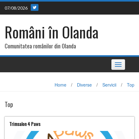
Skip
07/08/2026
to
content
Români în Olanda
Comunitatea românilor din Olanda
Toggle
navigation
Home
/
Diverse
/
Servicii
/
Top
Top
Trimsalon 4 Paws