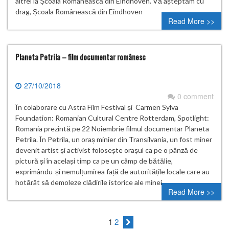
altfel la Școala Românească din Eindhoven. Vă așteptăm cu
drag, Școala Românească din Eindhoven
Read More >>
Planeta Petrila – film documentar românesc
27/10/2018
0 comment
În colaborare cu Astra Film Festival și Carmen Sylva
Foundation: Romanian Cultural Centre Rotterdam, Spotlight:
Romania prezintă pe 22 Noiembrie filmul documentar Planeta
Petrila. În Petrila, un oraș minier din Transilvania, un fost miner
devenit artist și activist folosește orașul ca pe o pânză de
pictură și în același timp ca pe un câmp de bătălie,
exprimându-și nemulțumirea față de autoritățile locale care au
hotărât să demoleze clădirile istorice ale minei….
Read More >>
1
2