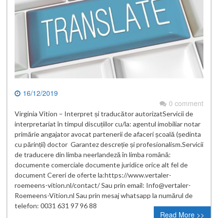
16/12/2019
0 comment
Virginia Vition – Interpret și traducător autorizatServicii de
interpretariat în timpul discuțiilor cu/la: agentul imobiliar notar
primărie angajator avocat partenerii de afaceri școală (ședinta
cu părinții) doctor Garantez descreție și profesionalism.Servicii
de traducere din limba neerlandeză în limba română:
documente comerciale documente juridice orice alt fel de
document Cereri de oferte la:https://www.vertaler-
roemeens-vition.nl/contact/ Sau prin email: Info@vertaler-
Roemeens-Vition.nl Sau prin mesaj whatsapp la numărul de
telefon: 0031 631 97 96 88
Read More >>