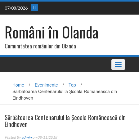
Skip
07/08/2026
to
content
Români în Olanda
Comunitatea românilor din Olanda
Toggle
navigation
Home
/
Evenimente
/
Top
/
Sărbătoarea Centenarului la Școala Românească din
Eindhoven
Sărbătoarea Centenarului la Școala Românească din
Eindhoven
Posted By
admin
on 08/11/2018