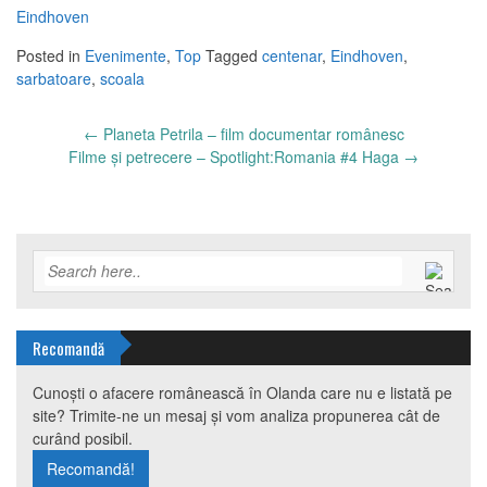
Eindhoven
Posted in
Evenimente
,
Top
Tagged
centenar
,
Eindhoven
,
sarbatoare
,
scoala
Post
←
Planeta Petrila – film documentar românesc
navigation
Filme și petrecere – Spotlight:Romania #4 Haga
→
Recomandă
Cunoști o afacere românească în Olanda care nu e listată pe
site? Trimite-ne un mesaj și vom analiza propunerea cât de
curând posibil.
Recomandă!