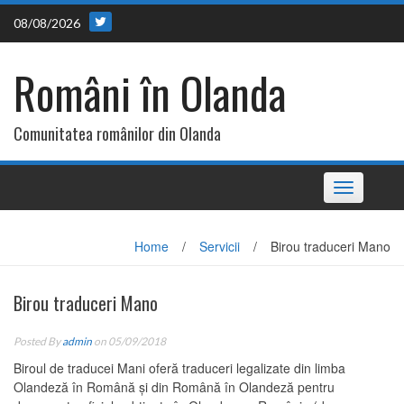
Skip
08/08/2026
to
content
Români în Olanda
Comunitatea românilor din Olanda
Toggle
navigation
Home
/
Servicii
/
Birou traduceri Mano
Birou traduceri Mano
Posted By
admin
on 05/09/2018
Biroul de traducei Mani oferă traduceri legalizate din limba
Olandeză în
Română și din Română în Olandeză
pentru