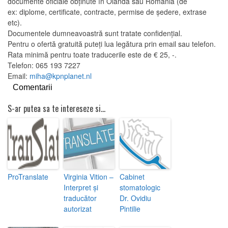
documente oficiale obținute în Olanda sau România (de
ex:
diplome, certificate, contracte, permise de ședere, extrase
etc).
Documentele dumneavoastră sunt tratate confidențial.
Pentru o ofertă gratuită puteți lua legătura prin email sau telefon.
Rata minimă pentru toate traducerile este de € 25, -.
Telefon: 065 193 7227
Email:
miha@kpnplanet.nl
Comentarii
S-ar putea sa te intereseze si...
ProTranslate
Virginia Vition –
Cabinet
Interpret și
stomatologic
traducător
Dr. Ovidiu
autorizat
Pintilie