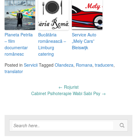
Planeta Petrila
Bucătăria
Service Auto
– film
românească –
„Mely Cars”
documentar
Limburg
Bleiswijk
românesc
catering
Posted in
Servicii
Tagged
Olandeza
,
Romana
,
traducere
,
translator
Post
←
Rojurist
navigation
Cabinet Psihoterapie Wabi Sabi Psy
→