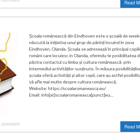
Read M
Școala românească din Eindhoven este o școală de wee
născută la inițiativa unui grup de părinți locuind în zona
Eindhoven, Olanda. Școala se adresează în principal copiil
români care locuiesc in Olanda, oferindu-le posibilitatea d
păstra contactul cu limba și cultura românească prin
intermediul activităților susținute. În măsura posibilităților
școala oferă activități și altor copii, care au astfel posibili
să afle mai multe despre cultura românească.
Website: https://scoalaromaneasca.eu/
Email: info[at]scoalaromaneasca[punct]eu…
 comment
Read M