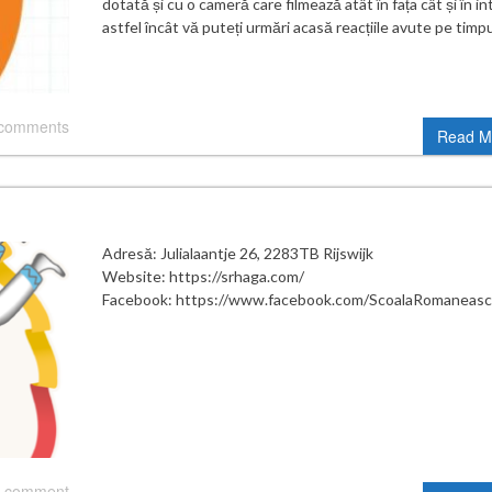
dotată și cu o cameră care filmează atât în fața cât și în int
astfel încât vă puteți urmări acasă reacțiile avute pe timp
 comments
Read M
Adresă: Julialaantje 26, 2283TB Rijswijk
Website: https://srhaga.com/
Facebook: https://www.facebook.com/ScoalaRomaneas
 comment