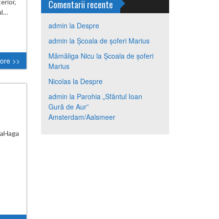
erior,
Comentarii recente
ul…
admin
la
Despre
admin
la
Școala de șoferi Marius
Mămăliga Nicu
la
Școala de șoferi
ore >>
Marius
Nicolas
la
Despre
admin
la
Parohia „Sfântul Ioan
Gură de Aur”
Amsterdam/Aalsmeer
caHaga