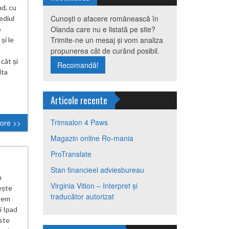
d, cu
Cunoști o afacere românească în
ediul
Olanda care nu e listată pe site?
o
Trimite-ne un mesaj și vom analiza
și le
propunerea cât de curând posibil.
cât și
Recomandă!
lta
Articole recente
Trimsalon 4 Paws
ore >>
Magazin online Ro-mania
ProTranslate
Stan financieel adviesbureau
h
Virginia Vition – Interpret și
ește
traducător autorizat
stem
i Ipad
este