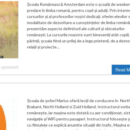
Școala Românească Amsterdam este o școală de weeken
predare în limba romană, pentru copii și adulți. Prin interm
cursurilor și al profesorilor noștri dedicați, oferim elevilor 
modalitate de dezvoltare a cunoștințelor de limba română 
prezentăm aspecte definitorii ale culturii și obiceiurilor
românești. La cursurile noastre sunt bineveniți atât copiii, 
părinții, școala fiind un prilej de a lega prietenii, de a dezvo
relații și proiecte…
 comment
Read M
Școala de șoferi Marius oferă lecții de conducere în Nort
Brabant, North Holland si Zuid Holland. Instructorul vorb
românește, iar mașina este dotată cu aer condiționat, si
navigație și WiFi pentru pasageri. Instructorul folosește ș
cu filmulețe ce explică anumite situații din trafic. Mașina 