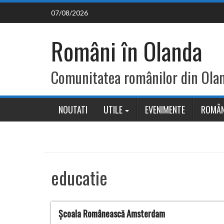
Skip
07/08/2026
to
content
Români în Olanda
Comunitatea românilor din Ola
NOUTATI
UTILE
EVENIMENTE
ROMÂN
educatie
Școala Românească Amsterdam