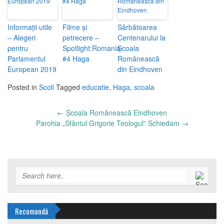
Informații utile
Filme și
Sărbătoarea
– Alegeri
petrecere –
Centenarului la
pentru
Spotlight:Romania
Școala
Parlamentul
#4 Haga
Românească
European 2019
din Eindhoven
Posted in
Scoli
Tagged
educatie
,
Haga
,
scoala
Post
←
Școala Românească Eindhoven
navigation
Parohia „Sfântul Grigorie Teologul” Schiedam
→
Recomandă