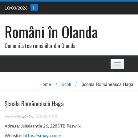
Skip
10/08/2026
to
content
Români în Olanda
Comunitatea românilor din Olanda
Toggle
navigation
Home
/
Scoli
/
Școala Românească Haga
Școala Românească Haga
Posted By
admin
on 09/02/2018
Adresă: Julialaantje 26, 2283TB Rijswijk
Website:
https://srhaga.com/