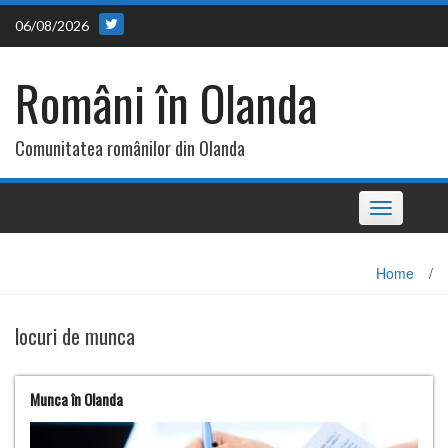
Skip
06/08/2026
to
content
Români în Olanda
Comunitatea românilor din Olanda
Toggle
navigation
Home
/
locuri de munca
Munca în Olanda