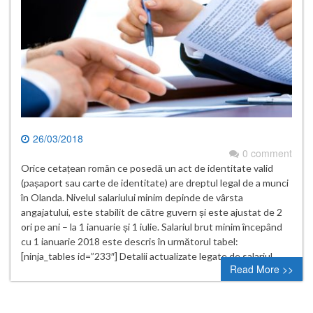
26/03/2018
0 comment
Orice cetațean român ce posedă un act de identitate valid
(pașaport sau carte de identitate) are dreptul legal de a munci
în Olanda. Nivelul salariului minim depinde de vârsta
angajatului, este stabilit de către guvern și este ajustat de 2
ori pe ani – la 1 ianuarie și 1 iulie. Salariul brut minim începând
cu 1 ianuarie 2018 este descris în următorul tabel:
[ninja_tables id=”233″] Detalii actualizate legate de salariul…
Read More >>