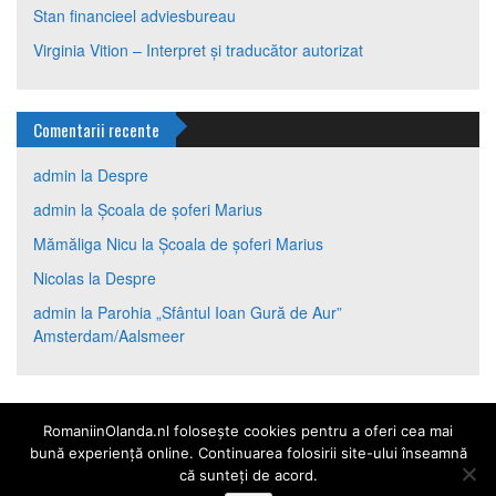
Stan financieel adviesbureau
Virginia Vition – Interpret și traducător autorizat
Comentarii recente
admin
la
Despre
admin
la
Școala de șoferi Marius
Mămăliga Nicu
la
Școala de șoferi Marius
Nicolas
la
Despre
admin
la
Parohia „Sfântul Ioan Gură de Aur”
Amsterdam/Aalsmeer
RomaniinOlanda.nl folosește cookies pentru a oferi cea mai
bună experiență online. Continuarea folosirii site-ului înseamnă
că sunteți de acord.