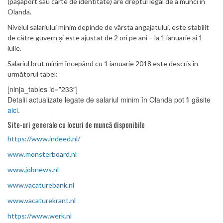
(pașaport sau carte de identitate) are dreptul legal de a munci în
Olanda.
Nivelul salariului minim depinde de vârsta angajatului, este stabilit
de către guvern și este ajustat de 2 ori pe ani – la 1 ianuarie și 1
iulie.
Salariul brut minim începând cu 1 ianuarie 2018 este descris în
următorul tabel:
[ninja_tables id=”233″]
Detalii actualizate legate de salariul minim în Olanda pot fi găsite
aici
.
Site-uri generale cu locuri de muncă disponibile
https://www.indeed.nl/
www.monsterboard.nl
www.jobnews.nl
www.vacaturebank.nl
www.vacaturekrant.nl
https://www.werk.nl