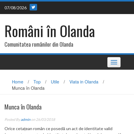
Skip
07/08/2026
to
content
Români în Olanda
Comunitatea românilor din Olanda
Toggle
navigation
Home
/
Top
/
Utile
/
Viata in Olanda
/
Munca în Olanda
Munca în Olanda
Posted By
admin
on 26/03/2018
Orice cetațean român ce posedă un act de identitate valid