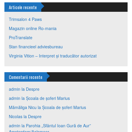
Articole recente
Trimsalon 4 Paws
Magazin online Ro-mania
ProTranslate
Stan financieel adviesbureau
Virginia Vition – Interpret și traducător autorizat
Comentarii recente
admin
la
Despre
admin
la
Școala de șoferi Marius
Mămăliga Nicu
la
Școala de șoferi Marius
Nicolas
la
Despre
admin
la
Parohia „Sfântul Ioan Gură de Aur”
Amsterdam/Aalsmeer