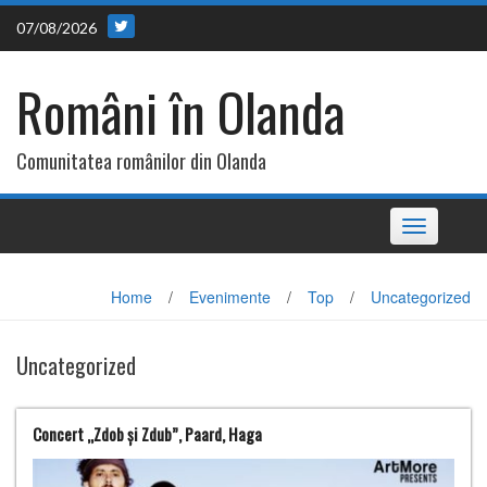
Skip
07/08/2026
to
content
Români în Olanda
Comunitatea românilor din Olanda
Toggle
navigation
Home
/
Evenimente
/
Top
/
Uncategorized
Uncategorized
Concert „Zdob și Zdub”, Paard, Haga