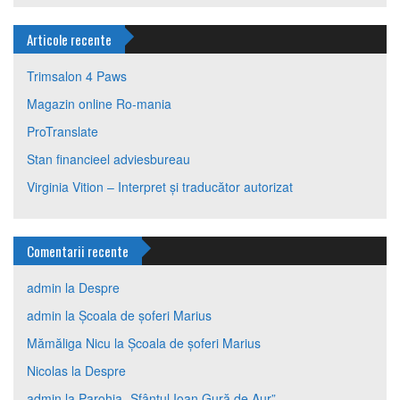
Articole recente
Trimsalon 4 Paws
Magazin online Ro-mania
ProTranslate
Stan financieel adviesbureau
Virginia Vition – Interpret și traducător autorizat
Comentarii recente
admin
la
Despre
admin
la
Școala de șoferi Marius
Mămăliga Nicu
la
Școala de șoferi Marius
Nicolas
la
Despre
admin
la
Parohia „Sfântul Ioan Gură de Aur”