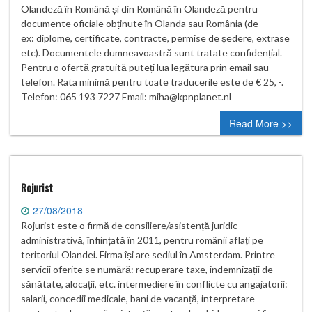
Olandeză în Română și din Română în Olandeză pentru
documente oficiale obținute în Olanda sau România (de
ex: diplome, certificate, contracte, permise de ședere, extrase
etc). Documentele dumneavoastră sunt tratate confidențial.
Pentru o ofertă gratuită puteți lua legătura prin email sau
telefon. Rata minimă pentru toate traducerile este de € 25, -.
Telefon: 065 193 7227 Email: miha@kpnplanet.nl
Read More >>
Rojurist
27/08/2018
Rojurist este o firmă de consiliere/asistență juridic-
administrativă, înființată în 2011, pentru românii aflați pe
teritoriul Olandei. Firma își are sediul în Amsterdam. Printre
servicii oferite se numără: recuperare taxe, indemnizații de
sănătate, alocații, etc. intermediere în conflicte cu angajatorii:
salarii, concedii medicale, bani de vacanță, interpretare