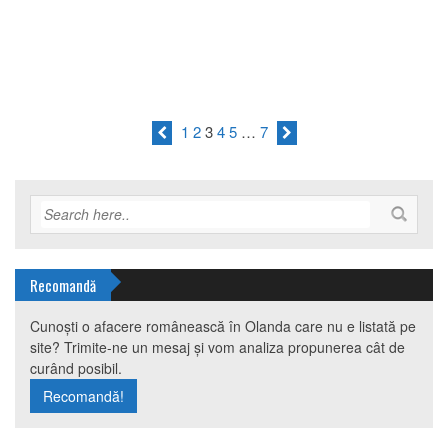
1
2
3
4
5
…
7
Recomandă
Cunoști o afacere românească în Olanda care nu e listată pe
site? Trimite-ne un mesaj și vom analiza propunerea cât de
curând posibil.
Recomandă!