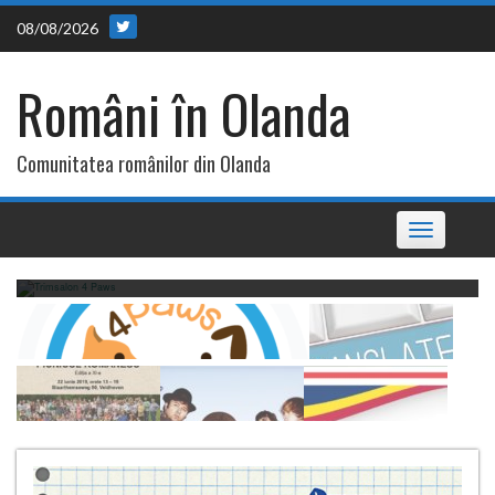
Skip
08/08/2026
to
content
Români în Olanda
Comunitatea românilor din Olanda
Toggle
navigation
Trimsalon 4 Paws