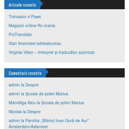
Articole recente
Trimsalon 4 Paws
Magazin online Ro-mania
ProTranslate
Stan financieel adviesbureau
Virginia Vition – Interpret și traducător autorizat
Comentarii recente
admin
la
Despre
admin
la
Școala de șoferi Marius
Mămăliga Nicu
la
Școala de șoferi Marius
Nicolas
la
Despre
admin
la
Parohia „Sfântul Ioan Gură de Aur”
Amsterdam/Aalsmeer