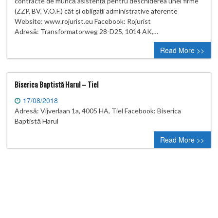
contracte de muncă asistență pentru deschiderea unei firme
(ZZP, BV, V.O.F.) cât și obligații administrative aferente
Website: www.rojurist.eu Facebook: Rojurist
Adresă: Transformatorweg 28-D25, 1014 AK,…
Read More >>
Biserica Baptistă Harul – Tiel
17/08/2018
Adresă: Vijverlaan 1a, 4005 HA, Tiel Facebook: Biserica
Baptistă Harul
Read More >>